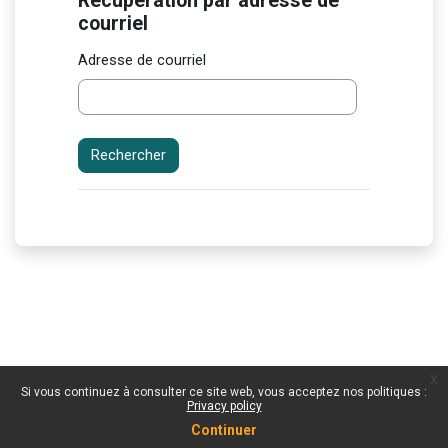
Récupération par adresse de
Récupération par adresse de courriel
courriel
Adresse de courriel
x
Si vous continuez à consulter ce site web, vous acceptez nos politiques :
Privacy policy
Continuer